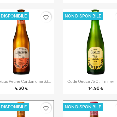
 DISPONIBILE
NON DISPONIBILE
favorite_border
Anteprima
Anteprima


icus Peche Cardamome 33...
Oude Geuze 75 Cl. Timmer
4,30 €
14,90 €
 DISPONIBILE
NON DISPONIBILE
favorite_border