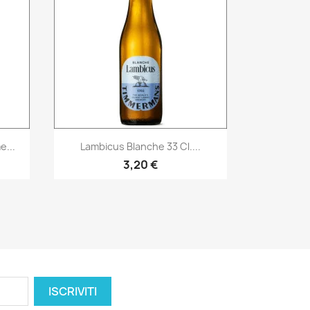
Anteprima

...
Lambicus Blanche 33 Cl....
3,20 €