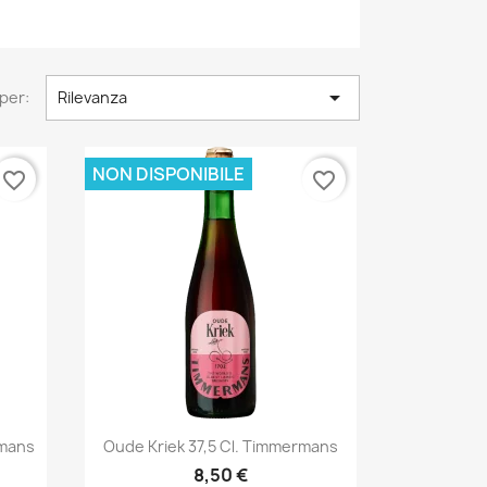

per:
Rilevanza
NON DISPONIBILE
favorite_border
favorite_border
Anteprima

rmans
Oude Kriek 37,5 Cl. Timmermans
8,50 €