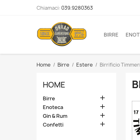
Chiamaci:
039.9280363
BIRRE
ENOT
Home
Birre
Estere
Birrificio Timme
B
HOME

Birre

Enoteca

Gin & Rum

Confetti