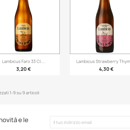
Anteprima
Anteprima


Lambicus Faro 33 Cl....
Lambicus Strawberry Thyme
3,20 €
4,30 €
zzati 1-9 su 9 articoli
novità e le