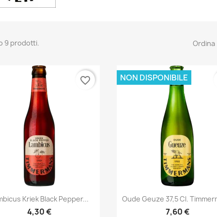
o 9 prodotti.
Ordina 
NON DISPONIBILE
favorite_border
Anteprima
Anteprima


bicus Kriek Black Pepper...
Oude Geuze 37,5 Cl. Timme
4,30 €
7,60 €