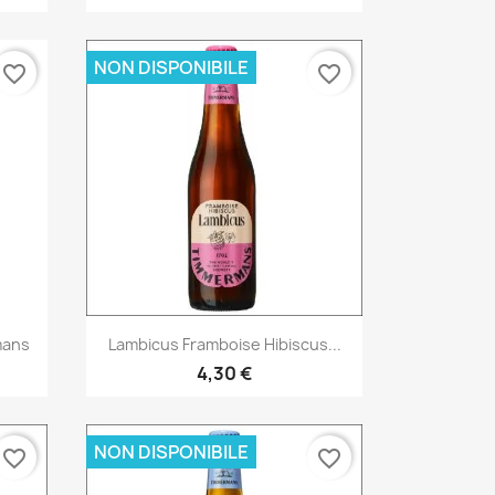
NON DISPONIBILE
favorite_border
favorite_border
Anteprima

mans
Lambicus Framboise Hibiscus...
4,30 €
NON DISPONIBILE
favorite_border
favorite_border