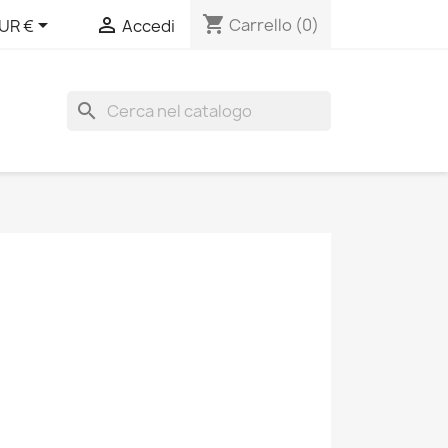
shopping_cart


Carrello
(0)
UR €
Accedi
search