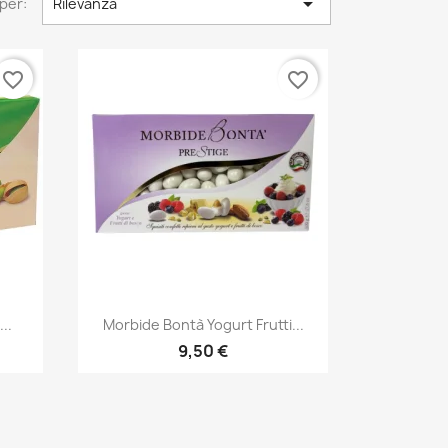

per:
Rilevanza
favorite_border
favorite_border
Anteprima

..
Morbide Bontà Yogurt Frutti...
9,50 €