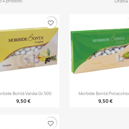
o 4 prodotti.
Ordina 
favorite_border
Anteprima
Anteprima


rbide Bontà Vanilia Gr.500
Morbide Bontà Pistacchio.
9,50 €
9,50 €
favorite_border