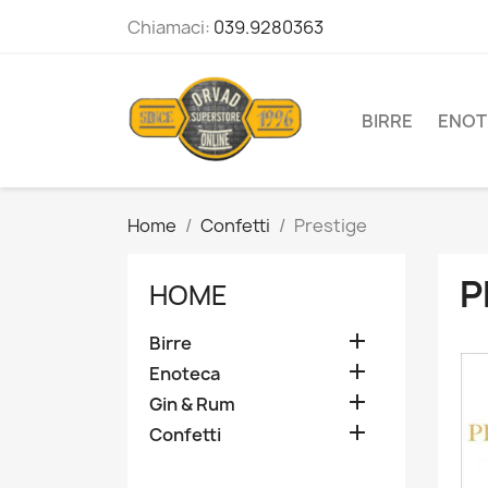
Chiamaci:
039.9280363
BIRRE
ENOT
Home
Confetti
Prestige
P
HOME

Birre

Enoteca

Gin & Rum

Confetti