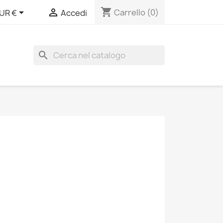
shopping_cart


Carrello
(0)
UR €
Accedi
search