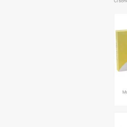
Ci son
Mo