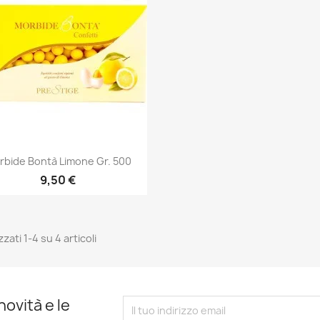
Anteprima

rbide Bontà Limone Gr. 500
9,50 €
zzati 1-4 su 4 articoli
novità e le