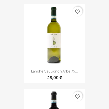
favorite_border
Langhe Sauvignon Arbè 75...
23,00 €
favorite_border