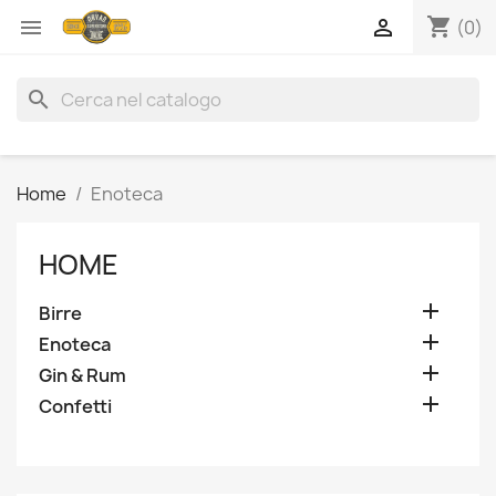
shopping_cart


(0)
search
Home
Enoteca
HOME

Birre

Enoteca

Gin & Rum

Confetti