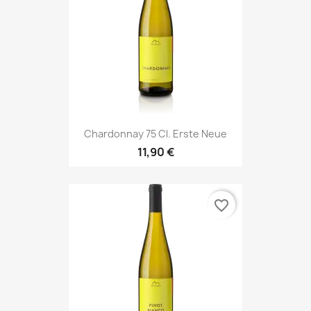
Chardonnay 75 Cl. Erste Neue
11,90 €
favorite_border