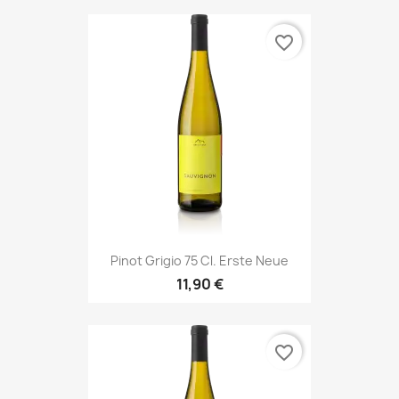
favorite_border
Pinot Grigio 75 Cl. Erste Neue
11,90 €
favorite_border