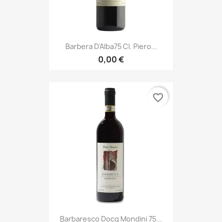
Barbera D'Alba75 Cl. Piero...
0,00 €
favorite_border
Barbaresco Docg Mondini 75...