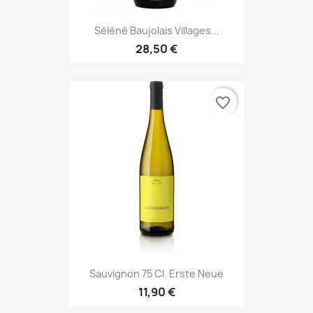
Sèlènè Baujolais Villages...
28,50 €
favorite_border
Sauvignon 75 Cl. Erste Neue
11,90 €