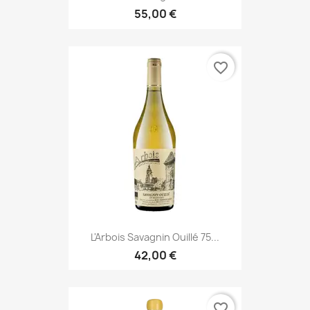
55,00 €
favorite_border
L'Arbois Savagnin Ouillé 75...
42,00 €
favorite_border