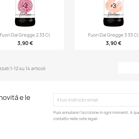
Anteprima
Anteprima


Fuori Dal Gregge 2 33 Cl.
Fuori Dal Gregge 3 33 Cl
3,90 €
3,90 €
zzati 1-12 su 14 articoli
novità e le
Puoi annullare l'iscrizione in ogni momenti. A qu
contatto nelle note legali.