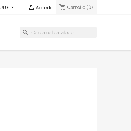
shopping_cart


Carrello
(0)
UR €
Accedi
search