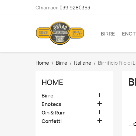
Chiamaci:
039.9280363
BIRRE
ENOT
Home
Birre
Italiane
Birrificio Filo di 
B
HOME

Birre

Enoteca

Gin & Rum

Confetti