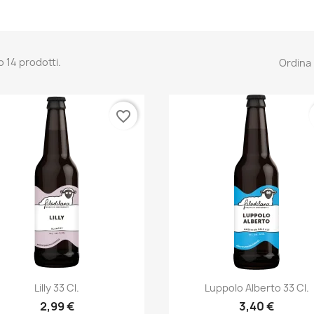
o 14 prodotti.
Ordina 
favorite_border
Anteprima
Anteprima


Lilly 33 Cl.
Luppolo Alberto 33 Cl.
2,99 €
3,40 €