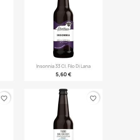
Anteprima

Insonnia 33 Cl. Filo Di Lana
5,60 €
favorite_border
favorite_border