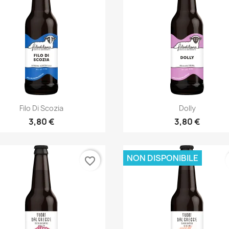
Anteprima
Anteprima


Filo Di Scozia
Dolly
3,80 €
3,80 €
NON DISPONIBILE
favorite_border