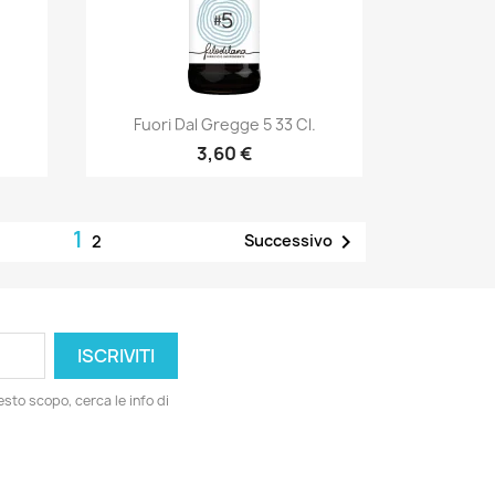
Anteprima

.
Fuori Dal Gregge 5 33 Cl.
3,60 €
1

Successivo
2
esto scopo, cerca le info di