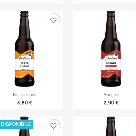
favorite_border
Anteprima
Anteprima


Berta Filava
Borgna
3,80 €
2,90 €
 DISPONIBILE
favorite_border