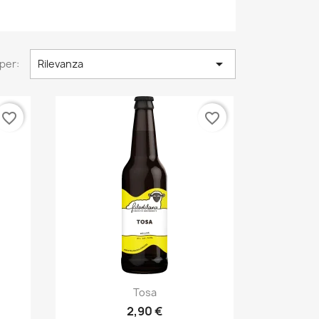

per:
Rilevanza
favorite_border
favorite_border
Anteprima

Tosa
2,90 €