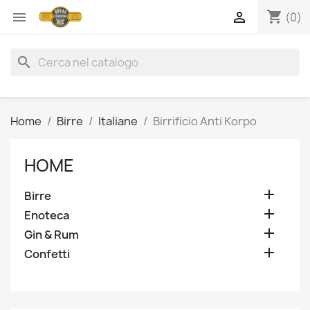
shopping_cart


(0)
search
Home
Birre
Italiane
Birrificio Anti Korpo
HOME

Birre

Enoteca

Gin & Rum

Confetti