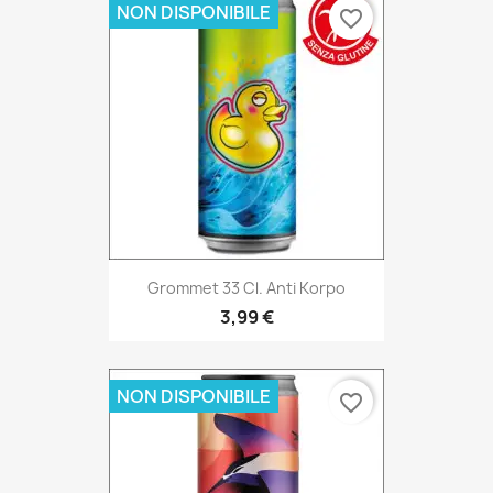
NON DISPONIBILE
favorite_border
Grommet 33 Cl. Anti Korpo
3,99 €
NON DISPONIBILE
favorite_border