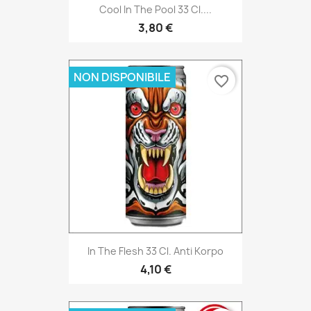
Cool In The Pool 33 Cl....
3,80 €
NON DISPONIBILE
favorite_border
In The Flesh 33 Cl. Anti Korpo
4,10 €