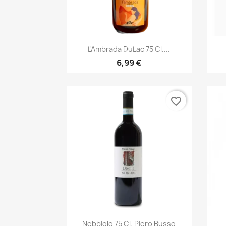
Anteprima

L'Ambrada DuLac 75 Cl....
6,99 €
favorite_border
Anteprima

Nebbiolo 75 Cl. Piero Busso