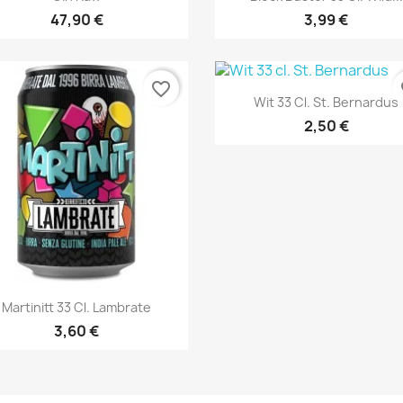
47,90 €
3,99 €
favorite_border
fa
Anteprima

Wit 33 Cl. St. Bernardus
2,50 €
Anteprima

Martinitt 33 Cl. Lambrate
3,60 €