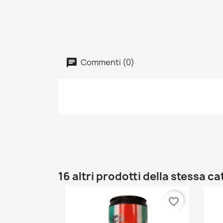
Commenti (0)
16 altri prodotti della stessa c
favorite_border