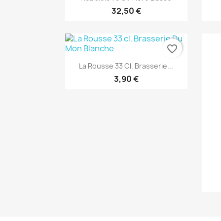
32,50 €
favorite_border
Anteprima

La Rousse 33 Cl. Brasserie...
3,90 €