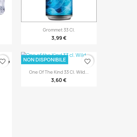
Anteprima

Grommet 33 Cl.
3,99 €
NON DISPONIBILE
vorite_border
favorite_border
Anteprima

One Of The Kind 33 Cl. Wild...
3,60 €