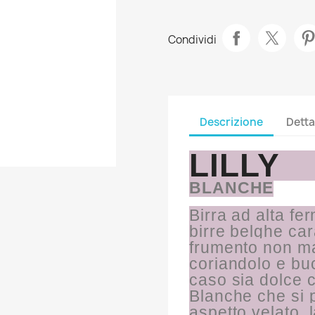
Condividi
Descrizione
Detta
LILLY
BLANCHE
Birra ad alta fe
birre belghe cara
frumento non ma
coriandolo e buc
caso sia dolce c
Blanche che si p
aspetto velato, 