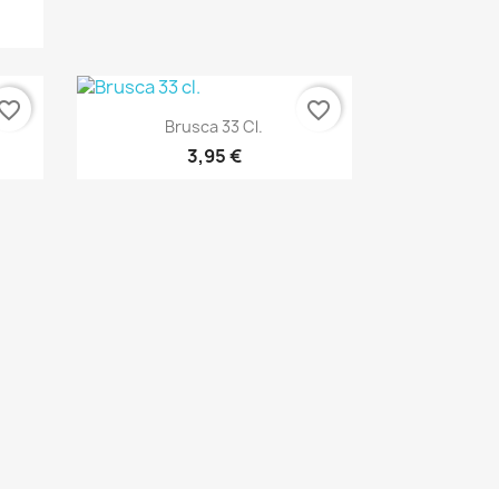
vorite_border
favorite_border
Anteprima

Brusca 33 Cl.
3,95 €