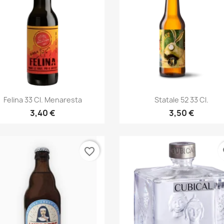
Anteprima
Anteprima


Felina 33 Cl. Menaresta
Statale 52 33 Cl.
3,40 €
3,50 €
favorite_border
fa