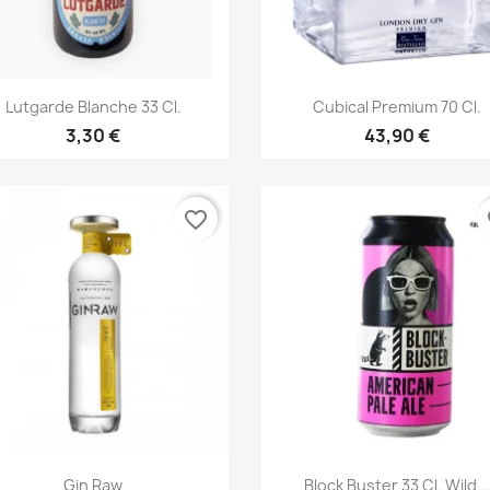
Anteprima
Anteprima


Lutgarde Blanche 33 Cl.
Cubical Premium 70 Cl.
3,30 €
43,90 €
favorite_border
fa
Anteprima
Anteprima


Gin Raw
Block Buster 33 Cl. Wild...