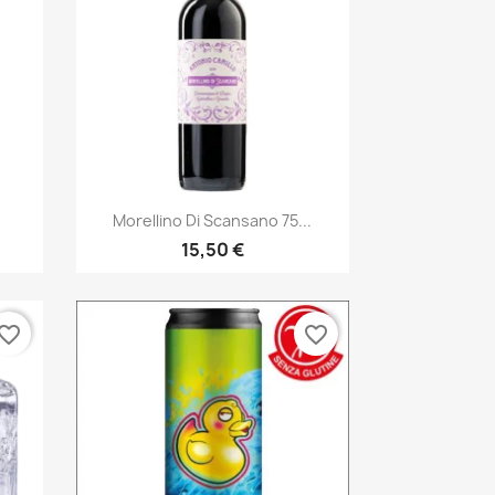
Anteprima

Morellino Di Scansano 75...
15,50 €
vorite_border
favorite_border