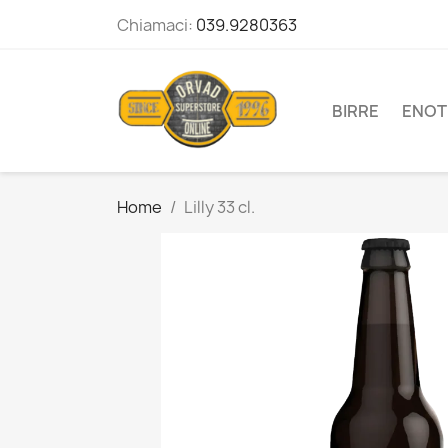
Chiamaci:
039.9280363
BIRRE
ENOT
Home
Lilly 33 cl.