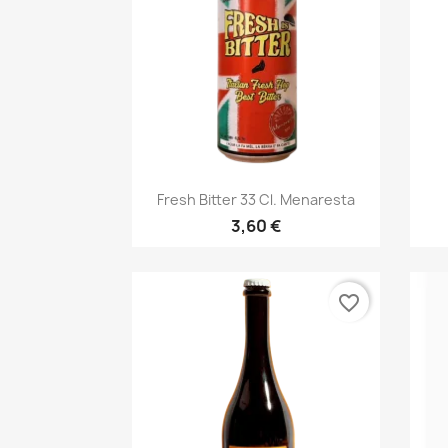
Anteprima

Fresh Bitter 33 Cl. Menaresta
3,60 €
favorite_border