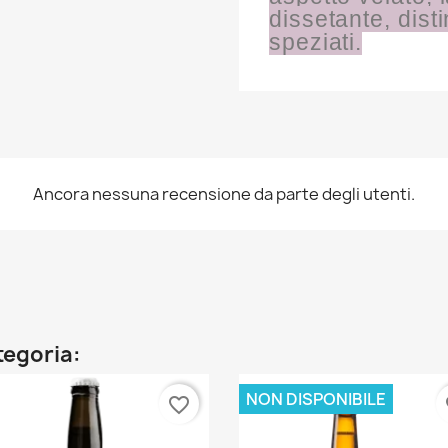
dissetante, disti
speziati.
Ancora nessuna recensione da parte degli utenti.
ategoria:
NON DISPONIBILE
favorite_border
fa